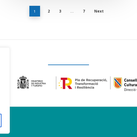
2
3
7
Next
1
…