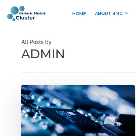
Skip
to
ABOUT BMC
HOME
main
content
All Posts By
ADMIN