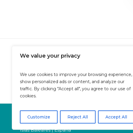
We value your privacy
We use cookies to improve your browsing experience,
show personalized ads or content, and analyze our
traffic. By clicking "Accept all", you agree to our use of
cookies.
Oficina en Calle Fluvià 1,
Customize
Reject All
Accept All
Bajos derecha, 07015 Palma
Islas Baleares | España