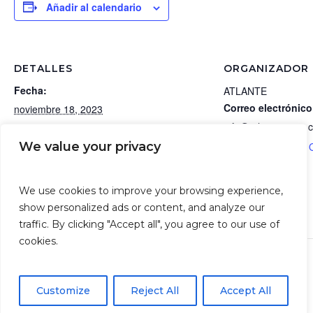
Añadir al calendario
DETALLES
ORGANIZADOR
Fecha:
ATLANTE
Correo electrónico
noviembre 18, 2023
info@atlantegroup.
Categoría de Evento:
We value your privacy
Ver el sitio web del
Otros eventos socios
Sitio web:
https://elitechip.net/index.php?
We use cookies to improve your browsing experience,
zwshow=compdet&idcomp=7011527&comp
show personalized ads or content, and analyze our
sec=&zwlng=en
traffic. By clicking "Accept all", you agree to our use of
cookies.
METS TRADE 2023
Customize
Reject All
Accept All