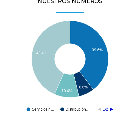
NUESTROS NÚMEROS
39.6%
43.4%
6.6%
10.4%
Servicios n…
Distribución…
1/2