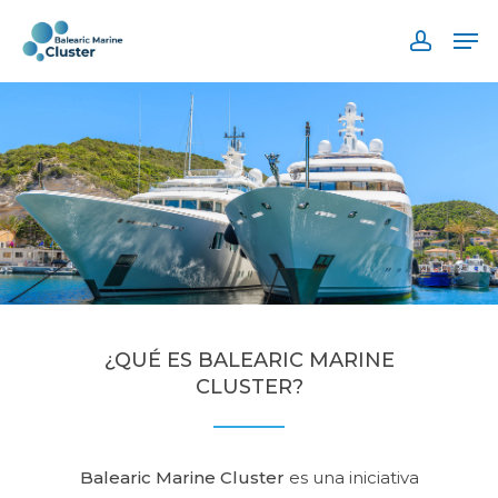
Skip
Men
to
accoun
main
content
¿QUÉ ES BALEARIC MARINE
CLUSTER?
Balearic Marine Cluster
es una iniciativa