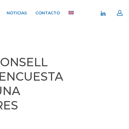
ac
linkedin
NOTICIAS
CONTACTO
CONSELL
 ENCUESTA
UNA
RES