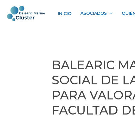
Skip
to
ASOCIADOS
QUIÉ
INICIO
main
content
BALEARIC MA
SOCIAL DE L
PARA VALOR
FACULTAD D