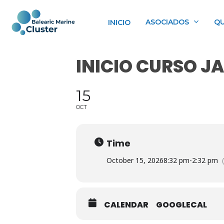
Skip
to
ASOCIADOS
QU
INICIO
main
content
INICIO CURSO JA
15
OCT
Time
October 15, 2026
8:32 pm
-
2:32 pm
CALENDAR
GOOGLECAL