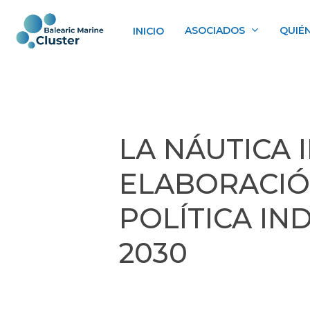
Skip
to
ASOCIADOS
QUIÉ
INICIO
main
content
LA NÁUTICA 
ELABORACIÓ
POLÍTICA IN
2030