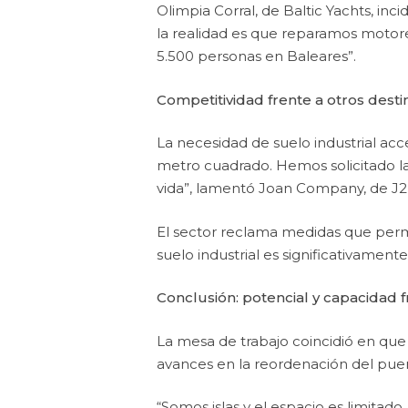
Olimpia Corral, de Baltic Yachts, in
la realidad es que reparamos mot
5.500 personas en Baleares”.
Competitividad frente a otros desti
La necesidad de suelo industrial acc
metro cuadrado. Hemos solicitado la
vida”, lamentó Joan Company, de J2 
El sector reclama medidas que permi
suelo industrial es significativament
Conclusión: potencial y capacidad f
La mesa de trabajo coincidió en que
avances en la reordenación del puer
“Somos islas y el espacio es limitad