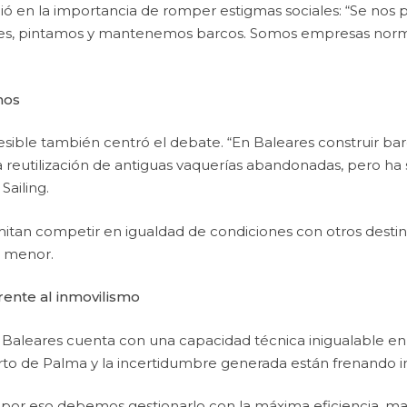
cidió en la importancia de romper estigmas sociales: “Se nos
ores, pintamos y mantenemos barcos. Somos empresas no
nos
esible también centró el debate. “En Baleares construir bar
 reutilización de antiguas vaquerías abandonadas, pero ha
Sailing.
tan competir en igualdad de condiciones con otros destino
e menor.
rente al inmovilismo
 Baleares cuenta con una capacidad técnica inigualable en 
to de Palma y la incertidumbre generada están frenando in
o, por eso debemos gestionarlo con la máxima eficiencia, m