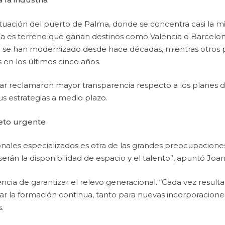
ituación del puerto de Palma, donde se concentra casi la mi
ma es terreno que ganan destinos como Valencia o Barcelon
 no se han modernizado desde hace décadas, mientras otros
 en los últimos cinco años.
liar reclamaron mayor transparencia respecto a los planes 
sus estrategias a medio plazo.
reto urgente
nales especializados es otra de las grandes preocupaciones
rán la disponibilidad de espacio y el talento”, apuntó Joa
ncia de garantizar el relevo generacional. “Cada vez resulta m
lsar la formación continua, tanto para nuevas incorporacion
.