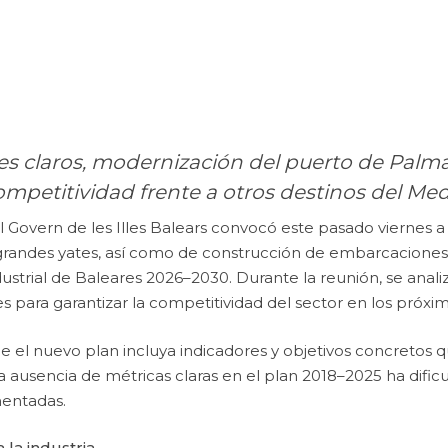
res claros, modernización del puerto de Palm
ompetitividad frente a otros destinos del Me
l Govern de les Illes Balears convocó este pasado viernes 
andes yates, así como de construcción de embarcaciones, p
dustrial de Baleares 2026–2030. Durante la reunión, se anal
es para garantizar la competitividad del sector en los próxi
ue el nuevo plan incluya indicadores y objetivos concretos
la ausencia de métricas claras en el plan 2018–2025 ha dific
mentadas.
 la industria