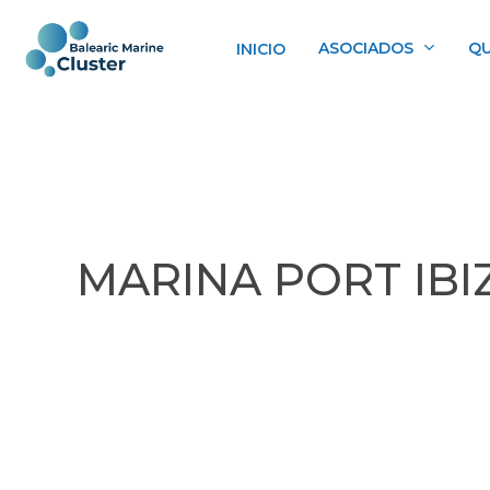
Skip
to
ASOCIADOS
QU
INICIO
main
content
MARINA PORT IBI