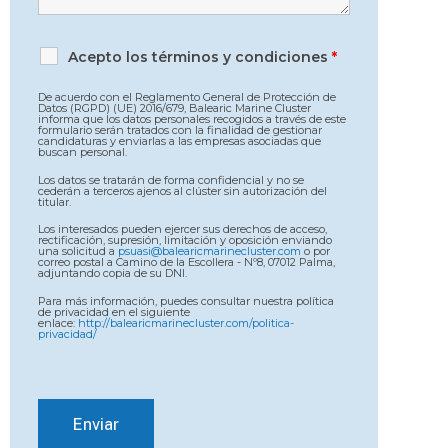
Acepto los términos y condiciones
*
De acuerdo con el Reglamento General de Protección de
Datos (RGPD) (UE) 2016/679, Balearic Marine Cluster
informa que los datos personales recogidos a través de este
formulario serán tratados con la finalidad de gestionar
candidaturas y enviarlas a las empresas asociadas que
buscan personal.
Los datos se tratarán de forma confidencial y no se
cederán a terceros ajenos al clúster sin autorización del
titular.
Los interesados pueden ejercer sus derechos de acceso,
rectificación, supresión, limitación y oposición enviando
una solicitud a
psuasi@balearicmarinecluster.com
o por
correo postal a Camino de la Escollera - Nº8, 07012 Palma,
adjuntando copia de su DNI.
Para más información, puedes consultar nuestra política
de privacidad en el siguiente
enlace:
http://balearicmarinecluster.com/politica-
privacidad/