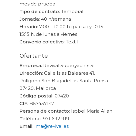
mes de prueba
Tipo de contrato:
Temporal
Jornada:
40 h/semana
Horario:
7:00 – 10:00 h (pausa) y 10:15 –
15:15 h, de lunes a viernes
Convenio colectivo:
Textil
Ofertante
Empresa:
Revival Superyachts SL
Dirección:
Calle Islas Baleares 41,
Polígono Son Bugadellas, Santa Ponsa.
07420, Mallorca
Código postal:
07420
CIF:
B57437147
Persona de contacto:
Isobel María Allan
Teléfono:
971 692 919
Email:
ima@revival.es