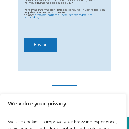
Palma, adjuntando copia de su DNI.
Para más información, puedes consultar nuestra política
de privacidad en el siguiente
enlace:
http://balearicmarinecluster.com/politica-
privacidad/
We value your privacy
We use cookies to improve your browsing experience,
Oficina en Calle Fluvià 1,
show personalized ads or content, and analyze our