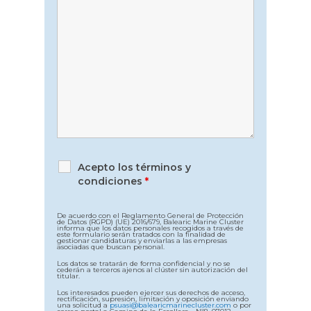
Acepto los términos y
condiciones
*
De acuerdo con el Reglamento General de Protección
de Datos (RGPD) (UE) 2016/679, Balearic Marine Cluster
informa que los datos personales recogidos a través de
este formulario serán tratados con la finalidad de
gestionar candidaturas y enviarlas a las empresas
asociadas que buscan personal.
Los datos se tratarán de forma confidencial y no se
cederán a terceros ajenos al clúster sin autorización del
titular.
Los interesados pueden ejercer sus derechos de acceso,
rectificación, supresión, limitación y oposición enviando
una solicitud a
psuasi@balearicmarinecluster.com
o por
correo postal a Camino de la Escollera - Nº8, 07012