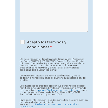
Acepto los términos y
condiciones
*
De acuerdo con el Reglamento General de Protección
de Datos (RGPD) (UE) 2016/679, Balearic Marine Cluster
informa que los datos personales recogidos a través de
este formulario serán tratados con la finalidad de
gestionar candidaturas y enviarlas a las empresas
asociadas que buscan personal.
Los datos se tratarán de forma confidencial y no se
cederán a terceros ajenos al clúster sin autorización del
titular.
Los interesados pueden ejercer sus derechos de acceso,
rectificación, supresión, limitación y oposición enviando
una solicitud a
psuasi@balearicmarinecluster.com
o por
correo postal a Camino de la Escollera - Nº8, 07012
Palma, adjuntando copia de su DNI.
Para más información, puedes consultar nuestra política
de privacidad en el siguiente
enlace:
http://balearicmarinecluster.com/politica-
privacidad/