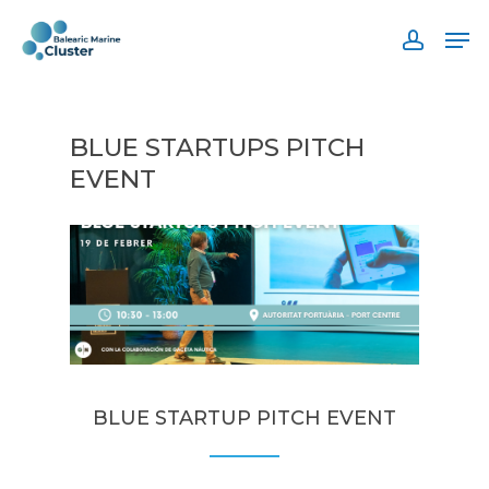
Skip
Men
to
accoun
main
content
BLUE STARTUPS PITCH
EVENT
BLUE STARTUP PITCH EVENT