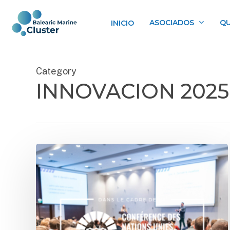
Skip
to
ASOCIADOS
QU
INICIO
main
content
Category
INNOVACION 2025