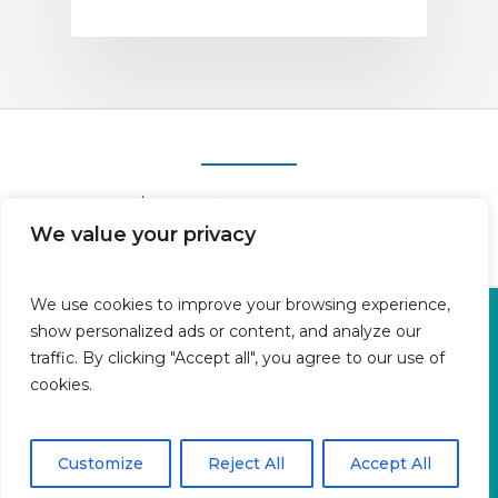
We value your privacy
We use cookies to improve your browsing experience,
Oficina en Calle Fluvià 1,
show personalized ads or content, and analyze our
Bajos derecha, 07015 Palma
traffic. By clicking "Accept all", you agree to our use of
cookies.
Islas Baleares | España
Aviso legal
Política de cookies
Customize
Reject All
Accept All
Política de privacidad