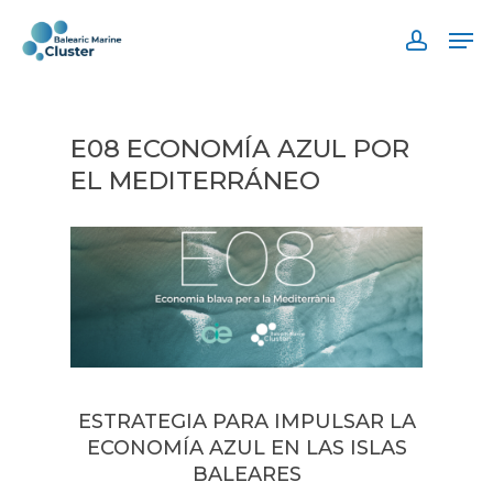
Skip
Men
to
accoun
main
content
E08 ECONOMÍA AZUL POR
EL MEDITERRÁNEO
ESTRATEGIA PARA IMPULSAR LA
ECONOMÍA AZUL EN LAS ISLAS
BALEARES