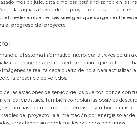
sado mes de julio, esta empresa está analizando en las in
n de las aguas a través de un proyecto bautizado con el n
r el medio ambiente.
Las sinergias que surgen entre es
ara
el progreso del proyecto.
rol
 manera: el sistema informático interpreta, a través de un a
naliza las imágenes de la superficie marina que obtiene a t
imágenes se realiza cada cuarto de hora para actualizar la
cte la presencia de vertidos.
o de las estaciones de servicio de los puertos, donde con 
r en los repostajes. También controlan las posibles descar
 las cámaras podrían instalarse en las desembocaduras de 
nsables del proyecto, la alimentación por energía solar d
vados, soportando sin problema los periodos nocturnos.