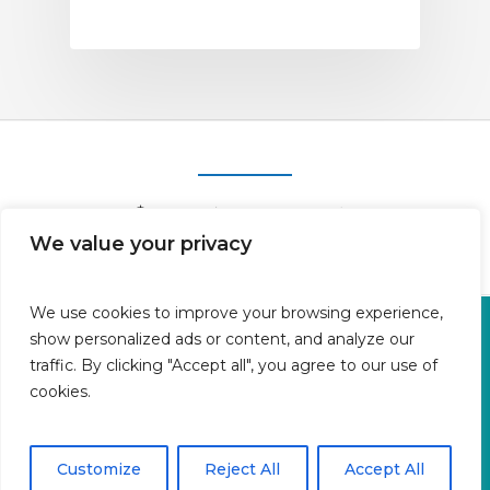
We value your privacy
We use cookies to improve your browsing experience,
Oficina en Calle Fluvià 1,
show personalized ads or content, and analyze our
Bajos derecha, 07015 Palma
traffic. By clicking "Accept all", you agree to our use of
cookies.
Islas Baleares | España
Aviso legal
Política de cookies
Customize
Reject All
Accept All
Política de privacidad