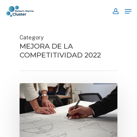
Skip
Men
to
accoun
main
content
Category
MEJORA DE LA
COMPETITIVIDAD 2022