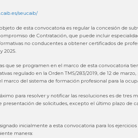
caib.es/seucaib/
l objeto de esta convocatoria es regular la concesión de sub
promiso de Contratación, que puede incluir especialidade
formativas no conducentes a obtener certificados de profesi
y 2025.
vas que se programen en el marco de esta convocatoria tien
tivas regulado en la Orden TMS/283/2019, de 12 de marzo, p
el marco del sistema de formación profesional para la ocupa
máximo para resolver y notificar las resoluciones es de tres 
de presentación de solicitudes, excepto el último plazo de 
 asignado inicialmente a esta convocatoria para los ejercicio
guiente manera: