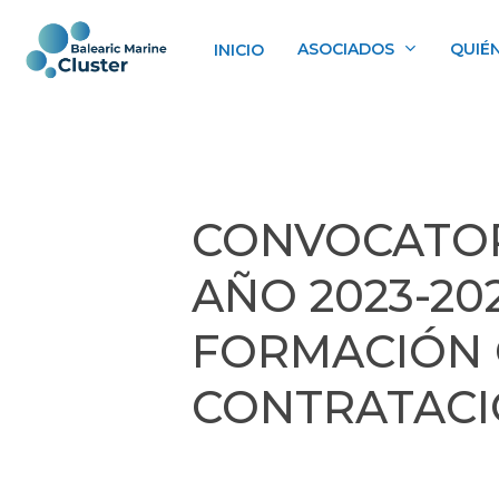
Skip
to
ASOCIADOS
QUIÉ
INICIO
main
content
CONVOCATOR
AÑO 2023-20
FORMACIÓN
CONTRATAC